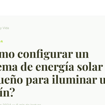
y Vida
DA
mo configurar un
ema de energía solar
ueño para iluminar 
ín?
lio 2024 — 6 min de lecture