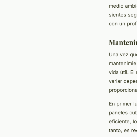
medio ambie
sientes seg
con un prof
Mantenim
Una vez que
mantenimien
vida útil. E
variar depe
proporcion
En primer l
paneles cub
eficiente, 
tanto, es r