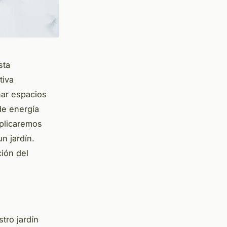
sta
tiva
nar espacios
de energía
xplicaremos
n jardín.
ción del
tro jardín