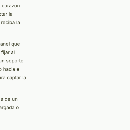
el corazón
tar la
 reciba la
panel que
ijar al
un soporte
o hacia el
ra captar la
és de un
cargada o