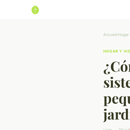
Accueil
›
Hogar 
HOGAR Y VI
¿Có
sist
peq
jard
Livia — 30 ju