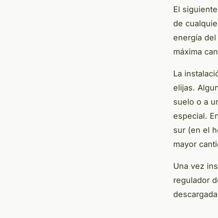
El siguiente
de cualquie
energía del 
máxima cant
La instalac
elijas. Alg
suelo o a u
especial. E
sur (en el h
mayor canti
Una vez ins
regulador d
descargada 