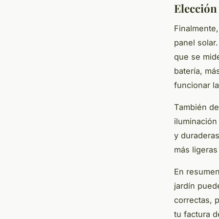
Elección 
Finalmente,
panel solar.
que se mide
batería, má
funcionar la
También deb
iluminación
y duraderas
más ligeras
En resumen,
jardín pued
correctas, 
tu factura d