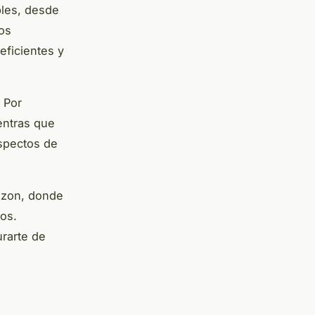
bles, desde
os
eficientes y
 Por
entras que
aspectos de
azon, donde
os.
urarte de