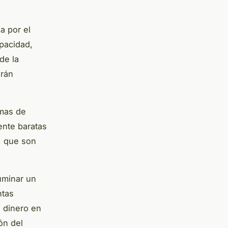
a por el
apacidad,
de la
drán
emas de
ente baratas
, que son
uminar un
ntas
s dinero en
ón del