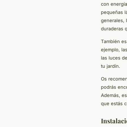
con energía
pequeñas lá
generales, 
duraderas q
También es 
ejemplo, la
las luces d
tu jardín.
Os recomen
podrás enco
Además, es 
que estás c
Instalaci