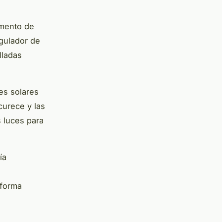
omento de
egulador de
lladas
es solares
urece y las
 luces para
ía
 forma