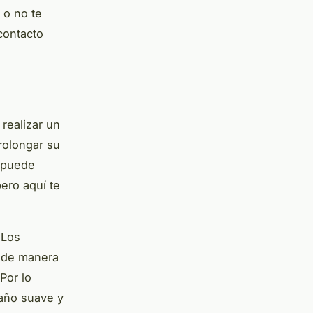
 o no te
contacto
realizar un
rolongar su
n puede
ero aquí te
 Los
r de manera
Por lo
paño suave y