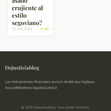
asado
crujiente al
estilo
segoviano?
30 julio 2024
6 min
Dejusticiablog
Les mécanismes financiers auront révélé leur logique.
Accueil
Mentions légales
Contact
© 2026 Dejusticiablog. Tous droits réservés.