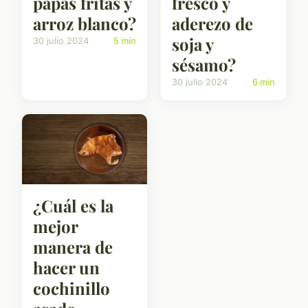
papas fritas y
fresco y
arroz blanco?
aderezo de
soja y
30 julio 2024
5 min
sésamo?
30 julio 2024
6 min
¿Cuál es la
mejor
manera de
hacer un
cochinillo